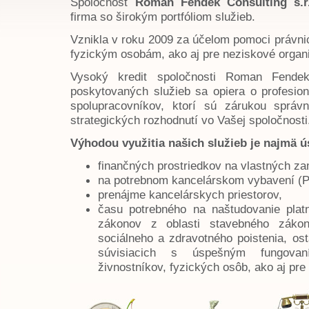
Spoločnosť
Roman Fendek Consulting s.r.
firma so širokým portfóliom služieb.
Vznikla v roku 2009 za účelom pomoci právn
fyzickým osobám, ako aj pre neziskové organi
Vysoký kredit spoločnosti Roman Fendek 
poskytovaných služieb sa opiera o profesion
spolupracovníkov, ktorí sú zárukou správn
strategických rozhodnutí vo Vašej spoločnosti
Výhodou využitia našich služieb je najmä ú
finančných prostriedkov na vlastných z
na potrebnom kancelárskom vybavení (PC
prenájme kancelárskych priestorov,
času potrebného na naštudovanie plat
zákonov z oblasti stavebného zákona
sociálneho a zdravotného poistenia, o
súvisiacich s úspešným fungovan
živnostníkov, fyzických osôb, ako aj pre